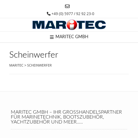
Skip
to
+49 (0) 5977 / 92 92 23-0
content
MARITEC GMBH
Scheinwerfer
MARITEC
>
SCHEINWERFER
MARITEC GMBH – IHR GROSSHANDELSPARTNER F
ÜR MARINETECHNIK, BOOTSZUBEHÖR, Y
ACHTZUBEHÖR UND MEER…..